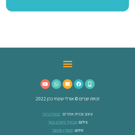
זכויות יוצרים © אורלי שמחי כהן 2022
עיצוב ובניית אתרים:
סטודיו ג’וזף
צילום:
אביגיל פיפרנו באר
מיתוג:
סטודיו סקטצ'